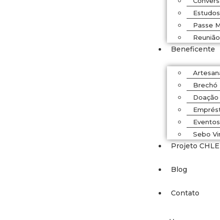
Convers
Estudos 
Passe M
Reunião
Beneficente
Artesan
Brechó
Doação 
Emprést
Evento
Sebo Vir
Projeto CHLE
Blog
Contato