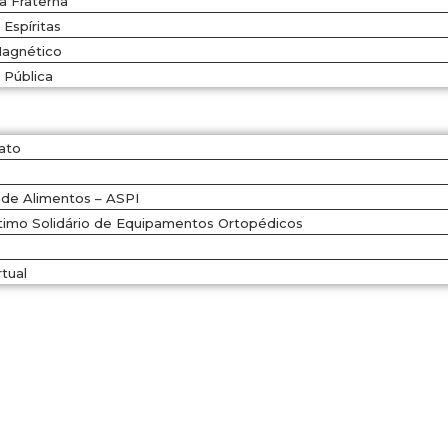
a Fraterna
Espíritas
agnético
 Pública
ato
de Alimentos – ASPI
imo Solidário de Equipamentos Ortopédicos
s
tual