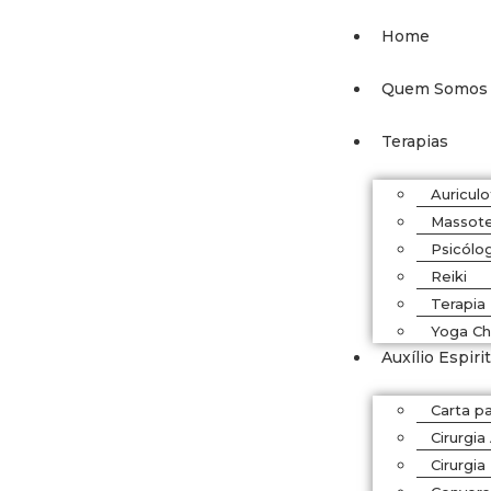
Home
Quem Somos
Terapias
Auriculo
Massote
Psicólo
Reiki
Terapia 
Yoga Ch
Auxílio Espiri
Carta p
Cirurgia
Cirurgia 