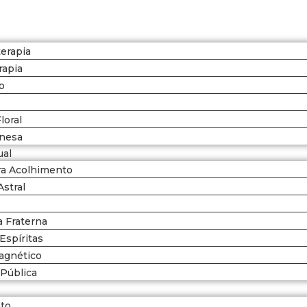
terapia
rapia
o
loral
inesa
ual
ra Acolhimento
Astral
Espiritual
 Fraterna
Espíritas
agnético
Pública
ato