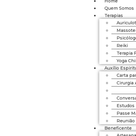
Home
Quem Somos
Terapias
Auriculo
Massote
Psicólog
Reiki
Terapia F
Yoga Ch
Auxílio Espirit
Carta pa
Cirurgia 
Cirurgia 
Conversa
Estudos 
Passe M
Reunião 
Beneficente
Artesan