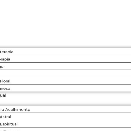
terapia
rapia
go
Floral
inesa
tual
ara Acolhimento
 Astral
Espiritual